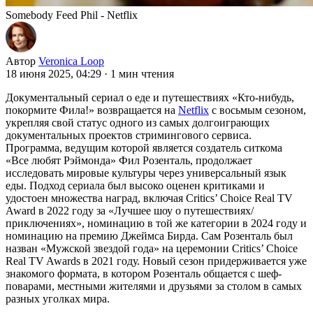
Somebody Feed Phil - Netflix
Автор
Veronica Loop
18 июня 2025, 04:29
·
1 мин чтения
Документальный сериал о еде и путешествиях «Кто-нибудь,
покормите Фила!» возвращается на
Netflix
с восьмым сезоном,
укрепляя свой статус одного из самых долгоиграющих
документальных проектов стримингового сервиса.
Программа, ведущим которой является создатель ситкома
«Все любят Рэймонда» Фил Розенталь, продолжает
исследовать мировые культуры через универсальный язык
еды. Подход сериала был высоко оценен критиками и
удостоен множества наград, включая Critics’ Choice Real TV
Award в 2022 году за «Лучшее шоу о путешествиях/
приключениях», номинацию в той же категории в 2024 году и
номинацию на премию Джеймса Бирда. Сам Розенталь был
назван «Мужской звездой года» на церемонии Critics’ Choice
Real TV Awards в 2021 году. Новый сезон придерживается уже
знакомого формата, в котором Розенталь общается с шеф-
поварами, местными жителями и друзьями за столом в самых
разных уголках мира.