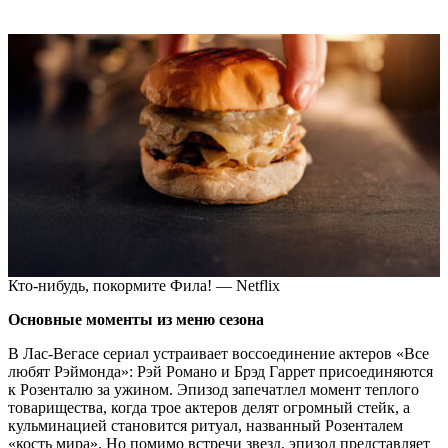
Кто-нибудь, покормите Фила! — Netflix
Основные моменты из меню сезона
В Лас-Вегасе сериал устраивает воссоединение актеров «Все
любят Рэймонда»: Рэй Романо и Брэд Гаррет присоединяются
к Розенталю за ужином. Эпизод запечатлел момент теплого
товарищества, когда трое актеров делят огромный стейк, а
кульминацией становится ритуал, названный Розенталем
«кость мира». Но помимо встречи звезд, эпизод представляет