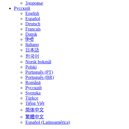
Здоровье
Русский
English
Español
Deutsch
Français
Dansk
हिन्दी
Italiano
日本語
한국어
Norsk bokmål
Polski
Português (PT)
Português (BR)
Română
Русский
Svenska
Türkçe
Tiếng Việt
简体中文
繁體中文
Español (Latinoamérica)