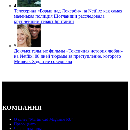
4
Телесериал
«Взрыв над Локерби» на Netflix: как самая
маленькая полиция Шотландии расследовала
крупнейший теракт Британии
5
Документальные фильмы
«Токсичная история любви»
на Netflix: 88 дней тюрьмы за преступление, которого
Мишель Хэдли не совершала
КОМПАНИЯ
О сайте “Martin Cid Magazine RU”
Пресс-центр
Члены команды