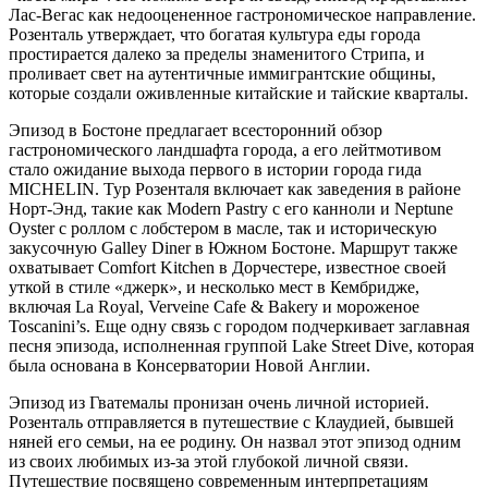
Лас-Вегас как недооцененное гастрономическое направление.
Розенталь утверждает, что богатая культура еды города
простирается далеко за пределы знаменитого Стрипа, и
проливает свет на аутентичные иммигрантские общины,
которые создали оживленные китайские и тайские кварталы.
Эпизод в Бостоне предлагает всесторонний обзор
гастрономического ландшафта города, а его лейтмотивом
стало ожидание выхода первого в истории города гида
MICHELIN. Тур Розенталя включает как заведения в районе
Норт-Энд, такие как Modern Pastry с его канноли и Neptune
Oyster с роллом с лобстером в масле, так и историческую
закусочную Galley Diner в Южном Бостоне. Маршрут также
охватывает Comfort Kitchen в Дорчестере, известное своей
уткой в стиле «джерк», и несколько мест в Кембридже,
включая La Royal, Verveine Cafe & Bakery и мороженое
Toscanini’s. Еще одну связь с городом подчеркивает заглавная
песня эпизода, исполненная группой Lake Street Dive, которая
была основана в Консерватории Новой Англии.
Эпизод из Гватемалы пронизан очень личной историей.
Розенталь отправляется в путешествие с Клаудией, бывшей
няней его семьи, на ее родину. Он назвал этот эпизод одним
из своих любимых из-за этой глубокой личной связи.
Путешествие посвящено современным интерпретациям