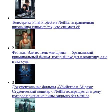
1
Телесериал
Final Project на Netflix: затравленная
школьница снимает тех, кто снимает её
2
Фильмы
Элизе: Тень женщины — бразильский
криминальный фильм, который входит в квартиру, а не
в зал суда
3
Документальные фильмы
«Убийства в Айдахо:
Студенческий кошмар»: Netflix возвращается к делу,
которое признание вины закрыло без мотива