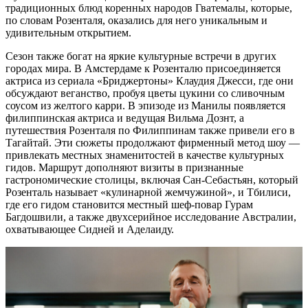
традиционных блюд коренных народов Гватемалы, которые,
по словам Розенталя, оказались для него уникальным и
удивительным открытием.
Сезон также богат на яркие культурные встречи в других
городах мира. В Амстердаме к Розенталю присоединяется
актриса из сериала «Бриджертоны» Клаудия Джесси, где они
обсуждают веганство, пробуя цветы цукини со сливочным
соусом из желтого карри. В эпизоде из Манилы появляется
филиппинская актриса и ведущая Вильма Дознт, а
путешествия Розенталя по Филиппинам также привели его в
Тагайтай. Эти сюжеты продолжают фирменный метод шоу —
привлекать местных знаменитостей в качестве культурных
гидов. Маршрут дополняют визиты в признанные
гастрономические столицы, включая Сан-Себастьян, который
Розенталь называет «кулинарной жемчужиной», и Тбилиси,
где его гидом становится местный шеф-повар Гурам
Багдошвили, а также двухсерийное исследование Австралии,
охватывающее Сидней и Аделаиду.