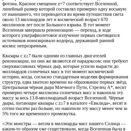
фотона. Красное смещение z=7 соответствует Вселенной,
линейный размер которой составлял примерно одну восьмую
от нынешнего, что переводится во время путешествия света
около 13 миллиардов лет и космический возраст 670
миллионов лет после Большого взрыва. В тот момент
Вселенная завершала реионизацию — переход, в ходе
которого ультрафиолетовое излучение первых светящихся
источников ионизировало водород, державший ранний
космос непрозрачным.
Квазары с z≥7 были одними из главных двигателей
реионизации, но они же являются её парадоксом: они требуют
сверхмассивных чёрных дыр, которые успели вырасти до
миллиардов солнечных масс в тот момент космической
истории, когда, согласно стандартным моделям формирования
структур, едва хватило времени на образование первых звёзд.
Центральная чёрная дыра Млечного Пути, Стрелец A*, весит
примерно четыре миллиона солнечных масс и накопила эту
массу за весь 13.8-миллиардный возраст Вселенной. Чёрные
дыры, питающие квазары с z≥7 в каталоге «Евклида», весят в
сотни-тысячи раз больше, но накопили эту массу менее чем за
5% того же временного промежутка.
«Эти монстры — весом в миллиарды масс нашего Солнца —
каким-то образом уже существовали, когда Вселенная была в