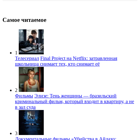
Самое читаемое
1
Телесериал
Final Project на Netflix: затравленная
школьница снимает тех, кто снимает её
2
Фильмы
Элизе: Тень женщины — бразильский
криминальный фильм, который входит в квартиру, а не
в зал суда
3
Документальные фильмы
«Убийства в Айдахо: