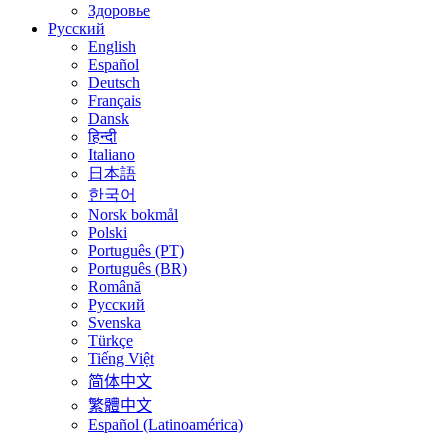
Здоровье
Русский
English
Español
Deutsch
Français
Dansk
हिन्दी
Italiano
日本語
한국어
Norsk bokmål
Polski
Português (PT)
Português (BR)
Română
Русский
Svenska
Türkçe
Tiếng Việt
简体中文
繁體中文
Español (Latinoamérica)