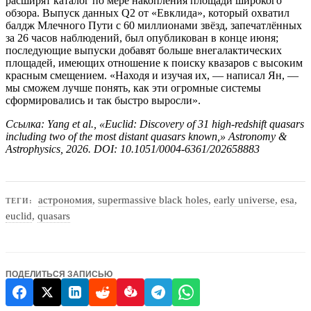
расширят каталог по мере накопления площади широкого
обзора. Выпуск данных Q2 от «Евклида», который охватил
балдж Млечного Пути с 60 миллионами звёзд, запечатлённых
за 26 часов наблюдений, был опубликован в конце июня;
последующие выпуски добавят больше внегалактических
площадей, имеющих отношение к поиску квазаров с высоким
красным смещением. «Находя и изучая их, — написал Ян, —
мы сможем лучше понять, как эти огромные системы
сформировались и так быстро выросли».
Ссылка: Yang et al., «Euclid: Discovery of 31 high-redshift quasars
including two of the most distant quasars known,» Astronomy &
Astrophysics, 2026. DOI: 10.1051/0004-6361/202658883
астрономия
,
supermassive black holes
,
early universe
,
esa
,
ТЕГИ:
euclid
,
quasars
ПОДЕЛИТЬСЯ ЗАПИСЬЮ