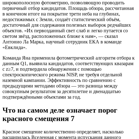
широкополосную фотометрию, позволяющую проводить
первичный отбор кандидатов. Площадь обзора, рассчитанная
в конечном итоге на покрытие трети неба на глубинах,
недостижимых с Земли, создаёт статистический объём,
достаточный для содержания полезных выборок редчайших
объектов. «Их первозданный свет слаб и легко путается со
светом звёзд, расположенных ближе к нам», — сказал
Антонио Ла Марка, научный сотрудник ЕКА в команде
«Евклида».
Команда Яна применила фотометрический алгоритм отбора к
данным Q1, выявила кандидатов, соответствующих квазарам
с z≥7, и подтвердила обнаружения с помощью
спектроскопического режима NISP, не требуя отдельной
наземной кампании. Эффективность по сравнению с
предыдущими методами обзора — это разница между
совокупным результатом за десятилетие и двенадцатью
подтверждёнными объектами за год.
Что на самом деле означает порог
красного смещения 7
Красное смещение количественно определяет, насколько
расширилась Вселенная с момента испускания данного