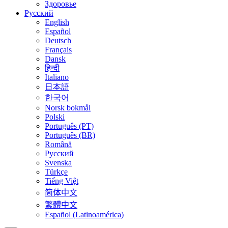
Здоровье
Русский
English
Español
Deutsch
Français
Dansk
हिन्दी
Italiano
日本語
한국어
Norsk bokmål
Polski
Português (PT)
Português (BR)
Română
Русский
Svenska
Türkçe
Tiếng Việt
简体中文
繁體中文
Español (Latinoamérica)