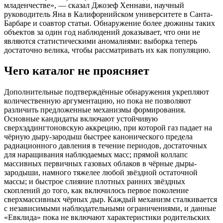
младенчестве», — сказал Джозеф Хеннави, научный
руководитель Яна в Калифорнийском университете в Санта-
Барбаре и соавтор статьи. Обнаружение более дюжины таких
объектов за один год наблюдений доказывает, что они не
являются статистическими аномалиями: выборка теперь
достаточно велика, чтобы рассматривать их как популяцию.
Чего каталог не проясняет
Дополнительные подтверждённые обнаружения укрепляют
количественную аргументацию, но пока не позволяют
различить предложенные механизмы формирования.
Основные кандидаты включают устойчивую
сверхэддингтоновскую аккрецию, при которой газ падает на
чёрную дыру-зародыш быстрее канонического предела
радиационного давления в течение периодов, достаточных
для наращивания наблюдаемых масс; прямой коллапс
массивных первичных газовых облаков в чёрные дыры-
зародыши, намного тяжелее любой звёздной остаточной
массы; и быстрое слияние плотных ранних звёздных
скоплений до того, как включилось первое поколение
сверхмассивных чёрных дыр. Каждый механизм сталкивается
с независимыми наблюдательными ограничениями, и данные
«Евклида» пока не включают характеристики родительских