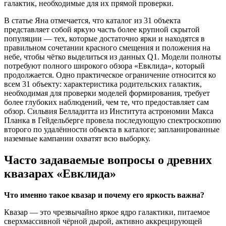
галактик, необходимые для их прямой проверки.
В статье Яна отмечается, что каталог из 31 объекта
представляет собой яркую часть более крупной скрытой
популяции — тех, которые достаточно ярки и находятся в
правильном сочетании красного смещения и положения на
небе, чтобы чётко выделиться из данных Q1. Модели полноты
потребуют полного широкого обзора «Евклида», который
продолжается. Одно практическое ограничение относится ко
всем 31 объекту: характеристика родительских галактик,
необходимая для проверки моделей формирования, требует
более глубоких наблюдений, чем те, что предоставляет сам
обзор. Сильвия Белладитта из Института астрономии Макса
Планка в Гейдельберге провела последующую спектроскопию
второго по удалённости объекта в каталоге; запланированные
наземные кампании охватят всю выборку.
Часто задаваемые вопросы о древних
квазарах «Евклида»
Что именно такое квазар и почему его яркость важна?
Квазар — это чрезвычайно яркое ядро галактики, питаемое
сверхмассивной чёрной дырой, активно аккрецирующей