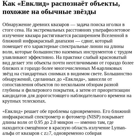
Как «Евклид» распознаёт объекты,
похожие на обычные звёзды
Обнаружение древних квазаров — задача поиска иголки в
стоге сена. На экстремальных расстояниях ультрафиолетовое
излучение квазара растягивается расширением Вселенной в
ближний инфракрасный диапазон — сдвиг, который
помещает его характерные спектральные линии на длины
волн, которые большинство наземных инструментов с трудом
улавливают эффективно. На практике слабый красноватый
вид делает эти объекты почти неотличимыми от гораздо более
близких и гораздо более многочисленных M-карликовых
звёзд на стандартных снимках в видимом свете. Большинство
обнаружений, сделанных до «Евклида», зависели от
сопоставления объектов по нескольким обзорам разной
глубины и фильтрового покрытия, а затем от приоритизации
кандидатов для дорогостоящего наблюдательного времени на
крупных телескопах.
«Евклид» решает обе проблемы одновременно. Его ближний
инфракрасный спектрометр и фотометр (NISP) покрывает
длины волн от 0.95 до 2.0 микрон — именно там, где
находится смещённое в красную область излучение Lyman-
альфа от квазаров с z≥7, одновременно собирая