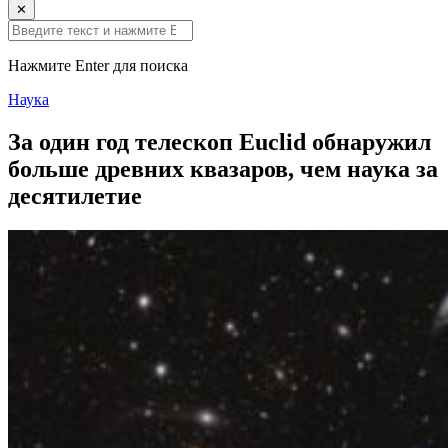
✕
Нажмите Enter для поиска
Наука
За один год телескоп Euclid обнаружил
больше древних квазаров, чем наука за
десятилетие