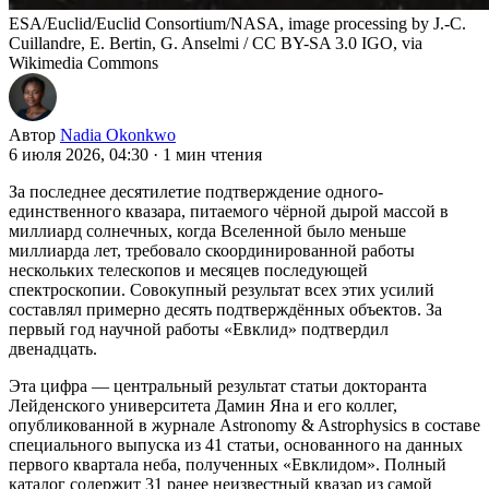
ESA/Euclid/Euclid Consortium/NASA, image processing by J.-C.
Cuillandre, E. Bertin, G. Anselmi / CC BY-SA 3.0 IGO, via
Wikimedia Commons
Автор
Nadia Okonkwo
6 июля 2026, 04:30
·
1 мин чтения
За последнее десятилетие подтверждение одного-
единственного квазара, питаемого чёрной дырой массой в
миллиард солнечных, когда Вселенной было меньше
миллиарда лет, требовало скоординированной работы
нескольких телескопов и месяцев последующей
спектроскопии. Совокупный результат всех этих усилий
составлял примерно десять подтверждённых объектов. За
первый год научной работы «Евклид» подтвердил
двенадцать.
Эта цифра — центральный результат статьи докторанта
Лейденского университета Дамин Яна и его коллег,
опубликованной в журнале Astronomy & Astrophysics в составе
специального выпуска из 41 статьи, основанного на данных
первого квартала неба, полученных «Евклидом». Полный
каталог содержит 31 ранее неизвестный квазар из самой