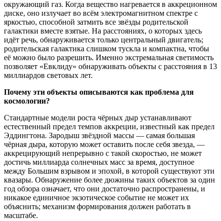
окружающий газ. Когда вещество нагревается в аккреционном
диске, оно излучает во всём электромагнитном спектре с
яркостью, способной затмить все звёзды родительской
галактики вместе взятые. На расстояниях, о которых здесь
идёт речь, обнаруживается только центральный двигатель;
родительская галактика слишком тускла и компактна, чтобы
её можно было разрешить. Именно экстремальная светимость
позволяет «Евклиду» обнаруживать объекты с расстояния в 13
миллиардов световых лет.
Почему эти объекты описываются как проблема для
космологии?
Стандартные модели роста чёрных дыр устанавливают
естественный предел темпов аккреции, известный как предел
Эддингтона. Зародыш звёздной массы — самая большая
чёрная дыра, которую может оставить после себя звезда, —
аккрецирующий непрерывно с такой скоростью, не может
достичь миллиарда солнечных масс за время, доступное
между Большим взрывом и эпохой, в которой существуют эти
квазары. Обнаружение более дюжины таких объектов за один
год обзора означает, что они достаточно распространены, и
никакое единичное экзотическое событие не может их
объяснить; механизм формирования должен работать в
масштабе.