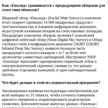
Как «Евклид» сравнивается с предыдущими обзорами для
этого типа объектов?
Широкий обзор «Евклида» (Euclid Wide Survey) в конечном
итоге покроет примерно 14 000 квадратных градусов с
чувствительностью в ближнем инфракрасном диапазоне,
недоступной наземным обзорам на сопоставимых площадях.
Предыдущее поколение обзоров, включая Слоановский
цифровой небесный обзор (Sloan Digital Sky Survey) и Обзор
глубокого неба в инфракрасном диапазоне UKIRT (UKIRT
Infrared Deep Sky Survey), выявило большую часть
предыдущего каталога квазаров с z≥7 за более чем
десятилетие совместных наблюдений. Инструмент NISP
«Евклида» выполняет одновременно первичный отбор и
спектроскопический скрининг, сжимая то, что раньше
требовало отдельных кампаний, в один наблюдательный
проход.
Что будет дальше в этой исследовательской программе?
Запланирована наземная последующая спектроскопия для
всей выборки из 31 объекта, чтобы уточнить измерения
красного смещения и охарактеризовать родительские
галактики. Дополнительные выпуски данных «Евклида»