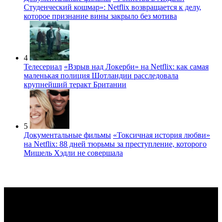
Студенческий кошмар»: Netflix возвращается к делу,
которое признание вины закрыло без мотива
4
Телесериал
«Взрыв над Локерби» на Netflix: как самая
маленькая полиция Шотландии расследовала
крупнейший теракт Британии
5
Документальные фильмы
«Токсичная история любви»
на Netflix: 88 дней тюрьмы за преступление, которого
Мишель Хэдли не совершала