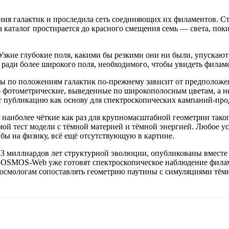
ния галактик и проследила сеть соединяющих их филаментов. С
а каталог простирается до красного смещения семь — света, по
а. Узкие глубокие поля, какими бы резкими они ни были, упуска
ади более широкого поля, необходимого, чтобы увидеть филаме
ны по положениям галактик по-прежнему зависит от предположе
 фотометрические, выведенные по широкополосным цветам, а не
т публикацию как основу для спектроскопических кампаний-прод
 наиболее чёткие как раз для крупномасштабной геометрии тако
й тест модели с тёмной материей и тёмной энергией. Любое у
бы на физику, всё ещё отсутствующую в картине.
3 миллиардов лет структурной эволюции, опубликованы вместе со
т COSMOS-Web уже готовят спектроскопическое наблюдение фил
космологам сопоставлять геометрию паутины с симуляциями тёмн