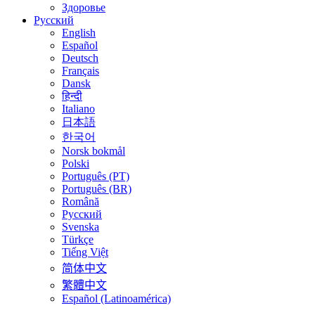
Здоровье
Русский
English
Español
Deutsch
Français
Dansk
हिन्दी
Italiano
日本語
한국어
Norsk bokmål
Polski
Português (PT)
Português (BR)
Română
Русский
Svenska
Türkçe
Tiếng Việt
简体中文
繁體中文
Español (Latinoamérica)