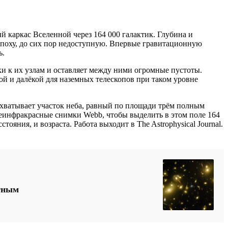
 каркас Вселенной через 164 000 галактик. Глубина и
 эпоху, до сих пор недоступную. Впервые гравитационную
ь.
ки к их узлам и оставляет между ними огромные пустоты.
й и далёкой для наземных телескопов при таком уровне
ватывает участок неба, равный по площади трём полным
еинфракрасные снимки Webb, чтобы выделить в этом поле 164
ния, и возраста. Работа выходит в The Astrophysical Journal.
отным