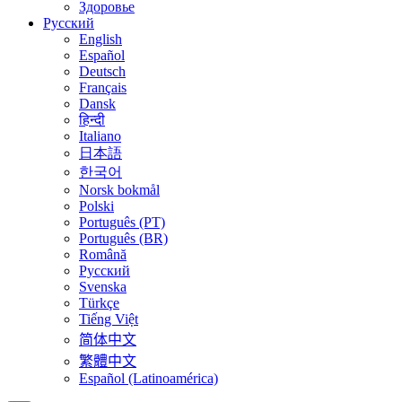
Здоровье
Русский
English
Español
Deutsch
Français
Dansk
हिन्दी
Italiano
日本語
한국어
Norsk bokmål
Polski
Português (PT)
Português (BR)
Română
Русский
Svenska
Türkçe
Tiếng Việt
简体中文
繁體中文
Español (Latinoamérica)