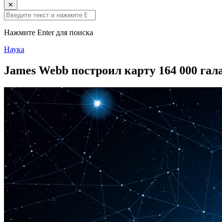
✕
Нажмите Enter для поиска
Наука
James Webb построил карту 164 000 га