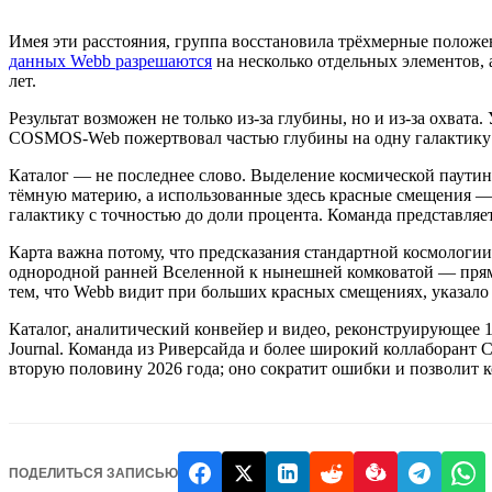
Имея эти расстояния, группа восстановила трёхмерные положе
данных Webb разрешаются
на несколько отдельных элементов, 
лет.
Результат возможен не только из-за глубины, но и из-за охват
COSMOS-Web пожертвовал частью глубины на одну галактику р
Каталог — не последнее слово. Выделение космической паути
тёмную материю, а использованные здесь красные смещения —
галактику с точностью до доли процента. Команда представляе
Карта важна потому, что предсказания стандартной космологии
однородной ранней Вселенной к нынешней комковатой — прямо
тем, что Webb видит при больших красных смещениях, указало 
Каталог, аналитический конвейер и видео, реконструирующее 1
Journal. Команда из Риверсайда и более широкий коллаборан
вторую половину 2026 года; оно сократит ошибки и позволит 
ПОДЕЛИТЬСЯ ЗАПИСЬЮ