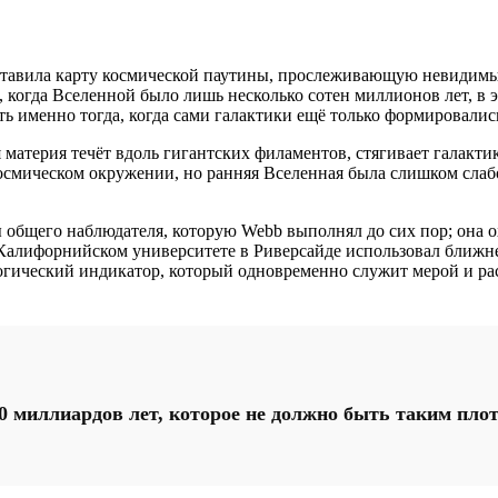
ставила карту космической паутины, прослеживающую невидимый
а, когда Вселенной было лишь несколько сотен миллионов лет, в
ать именно тогда, когда сами галактики ещё только формировалис
материя течёт вдоль гигантских филаментов, стягивает галакти
осмическом окружении, но ранняя Вселенная была слишком слабо
его наблюдателя, которую Webb выполнял до сих пор; она ох
Калифорнийском университете в Риверсайде использовал ближн
ческий индикатор, который одновременно служит мерой и расстоя
0 миллиардов лет, которое не должно быть таким пл