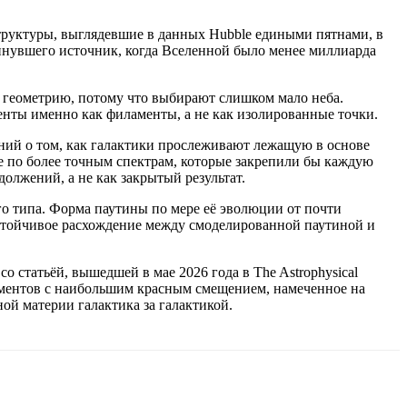
труктуры, выглядевшие в данных Hubble едиными пятнами, в
кинувшего источник, когда Вселенной было менее миллиарда
ют геометрию, потому что выбирают слишком мало неба.
нты именно как филаменты, а не как изолированные точки.
ний о том, как галактики прослеживают лежащую в основе
 по более точным спектрам, которые закрепили бы каждую
олжений, а не как закрытый результат.
го типа. Форма паутины по мере её эволюции от почти
стойчивое расхождение между смоделированной паутиной и
 статьёй, вышедшей в мае 2026 года в The Astrophysical
аментов с наибольшим красным смещением, намеченное на
ой материи галактика за галактикой.