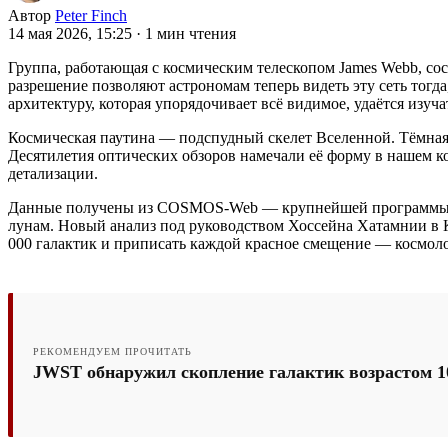
Автор
Peter Finch
14 мая 2026, 15:25
·
1 мин чтения
Группа, работающая с космическим телескопом James Webb, со
разрешение позволяют астрономам теперь видеть эту сеть тогд
архитектуру, которая упорядочивает всё видимое, удаётся изуч
Космическая паутина — подспудный скелет Вселенной. Тёмная 
Десятилетия оптических обзоров намечали её форму в нашем к
детализации.
Данные получены из COSMOS-Web — крупнейшей программы общ
лунам. Новый анализ под руководством Хоссейна Хатамнии в 
000 галактик и приписать каждой красное смещение — космологи
РЕКОМЕНДУЕМ ПРОЧИТАТЬ
JWST обнаружил скопление галактик возрастом 1