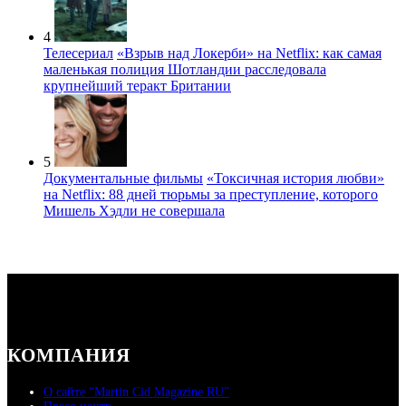
4
Телесериал
«Взрыв над Локерби» на Netflix: как самая
маленькая полиция Шотландии расследовала
крупнейший теракт Британии
5
Документальные фильмы
«Токсичная история любви»
на Netflix: 88 дней тюрьмы за преступление, которого
Мишель Хэдли не совершала
КОМПАНИЯ
О сайте “Martin Cid Magazine RU”