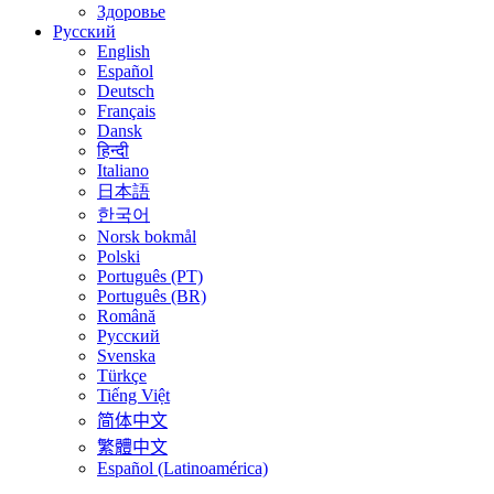
Здоровье
Русский
English
Español
Deutsch
Français
Dansk
हिन्दी
Italiano
日本語
한국어
Norsk bokmål
Polski
Português (PT)
Português (BR)
Română
Русский
Svenska
Türkçe
Tiếng Việt
简体中文
繁體中文
Español (Latinoamérica)