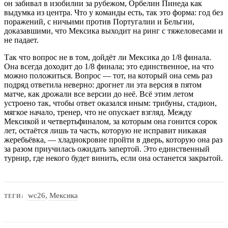
он забивал в изобилии за рубежом, Орбелин Пинеда как
выдумка из центра. Что у команды есть, так это форма: год без
поражений, с ничьими против Португалии и Бельгии,
доказавшими, что Мексика выходит на ринг с тяжеловесами и
не падает.
Так что вопрос не в том, дойдёт ли Мексика до 1/8 финала.
Она всегда доходит до 1/8 финала; это единственное, на что
можно положиться. Вопрос — тот, на который она семь раз
подряд ответила неверно: дрогнет ли эта версия в пятом
матче, как дрожали все версии до неё. Всё этим летом
устроено так, чтобы ответ оказался иным: трибуны, стадион,
мягкое начало, тренер, что не опускает взгляд. Между
Мексикой и четвертьфиналом, за которым она гонится сорок
лет, остаётся лишь та часть, которую не исправит никакая
жеребьёвка, — хладнокровие пройти в дверь, которую она раз
за разом приучилась ожидать запертой. Это единственный
турнир, где некого будет винить, если она останется закрытой.
wc26
,
Мексика
ТЕГИ: