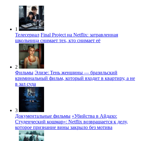
1
Телесериал
Final Project на Netflix: затравленная
школьница снимает тех, кто снимает её
2
Фильмы
Элизе: Тень женщины — бразильский
криминальный фильм, который входит в квартиру, а не
в зал суда
3
Документальные фильмы
«Убийства в Айдахо:
Студенческий кошмар»: Netflix возвращается к делу,
которое признание вины закрыло без мотива