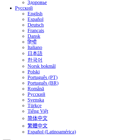
Здоровье
Русский
English
Español
Deutsch
Français
Dansk
हिन्दी
Italiano
日本語
한국어
Norsk bokmål
Polski
Português (PT)
Português (BR)
Română
Русский
Svenska
Türkçe
Tiếng Việt
简体中文
繁體中文
Español (Latinoamérica)