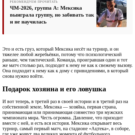
РЕКОМЕНДУЕМ ПРОЧИТАТЬ
ЧМ-2026, группа A: Мексика
выиграла группу, но забивать так
и не научилась
Это и есть груз, который Мексика несёт на турнир, и он
тяжелее любой жеребьёвки, потому что психологический
раньше, чем тактический. Команда, проигравшая один и тот
же матч столько раз, подходит к нему не как к свежему вызову.
Она подходит к нему как к дому с привидениями, в который
снова нужно войти.
Подарок хозяина и его ловушка
И вот теперь, в третий раз в своей истории и в третий раз на
собственной земле, Мексика — хозяйка, первая страна,
принимающая или принимающая совместно три мужских
чемпионата мира. Честь огромна. Давление, что приходит
вместе с ней, и есть вся история. Мексика открывает весь
турнир, самый первый матч, на стадионе «Ацтека», в соборе,
где уже живут два великих момента её футбольного