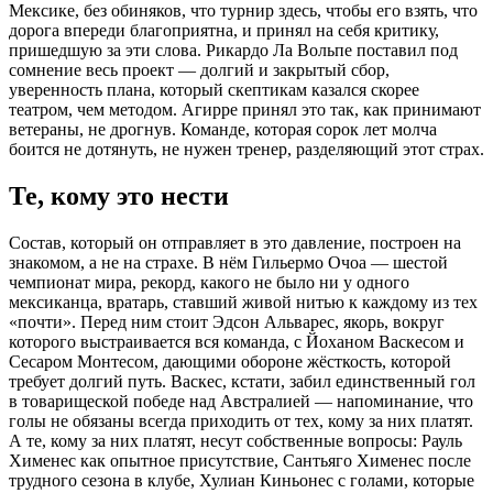
Мексике, без обиняков, что турнир здесь, чтобы его взять, что
дорога впереди благоприятна, и принял на себя критику,
пришедшую за эти слова. Рикардо Ла Вольпе поставил под
сомнение весь проект — долгий и закрытый сбор,
уверенность плана, который скептикам казался скорее
театром, чем методом. Агирре принял это так, как принимают
ветераны, не дрогнув. Команде, которая сорок лет молча
боится не дотянуть, не нужен тренер, разделяющий этот страх.
Те, кому это нести
Состав, который он отправляет в это давление, построен на
знакомом, а не на страхе. В нём Гильермо Очоа — шестой
чемпионат мира, рекорд, какого не было ни у одного
мексиканца, вратарь, ставший живой нитью к каждому из тех
«почти». Перед ним стоит Эдсон Альварес, якорь, вокруг
которого выстраивается вся команда, с Йоханом Васкесом и
Сесаром Монтесом, дающими обороне жёсткость, которой
требует долгий путь. Васкес, кстати, забил единственный гол
в товарищеской победе над Австралией — напоминание, что
голы не обязаны всегда приходить от тех, кому за них платят.
А те, кому за них платят, несут собственные вопросы: Рауль
Хименес как опытное присутствие, Сантьяго Хименес после
трудного сезона в клубе, Хулиан Киньонес с голами, которые