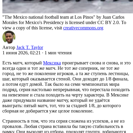
"The Mexico national football team at Los Pinos" by Juan Carlos
Morales for Mexico's Presidency is licensed under CC BY 2.0. To
view a copy of this license, visit
creativecommons.org
Автор
Jack T. Taylor
1 июня 2026, 02:21
·
1 мин чтения
Есть матч, который
Мексика
проигрывает снова и снова, и это
всегда один и тот же матч. Не тот же соперник, не тот же
город, не то же поколение игроков, а та же ступень лестницы,
шаг, который оказывается стеной. Они доходят до 1/8 финала,
а потом едут домой. Так было на семи чемпионатах мира
подряд, серия настолько непрерывная, что перестала походить
на невезение и стала походить на черту характера. В Мексике
даже придумали название матчу, который не удаётся
выиграть: пятый матч, тот, что за стадией 1/8, до которого
сборная не добирается уже целое поколение.
Странность в том, что эта серия сложена из успехов, а не из
провалов. Любая страна вставила бы такую стабильность в
рамку. Они выходят из отбора, проходят группу, добираются