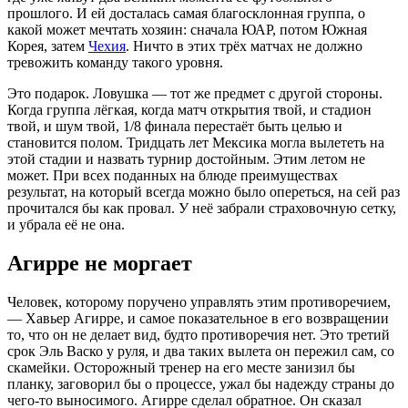
прошлого. И ей досталась самая благосклонная группа, о
какой может мечтать хозяин: сначала ЮАР, потом Южная
Корея, затем
Чехия
. Ничто в этих трёх матчах не должно
тревожить команду такого уровня.
Это подарок. Ловушка — тот же предмет с другой стороны.
Когда группа лёгкая, когда матч открытия твой, и стадион
твой, и шум твой, 1/8 финала перестаёт быть целью и
становится полом. Тридцать лет Мексика могла вылететь на
этой стадии и назвать турнир достойным. Этим летом не
может. При всех поданных на блюде преимуществах
результат, на который всегда можно было опереться, на сей раз
прочитался бы как провал. У неё забрали страховочную сетку,
и убрала её не она.
Агирре не моргает
Человек, которому поручено управлять этим противоречием,
— Хавьер Агирре, и самое показательное в его возвращении
то, что он не делает вид, будто противоречия нет. Это третий
срок Эль Васко у руля, и два таких вылета он пережил сам, со
скамейки. Осторожный тренер на его месте занизил бы
планку, заговорил бы о процессе, ужал бы надежду страны до
чего-то выносимого. Агирре сделал обратное. Он сказал