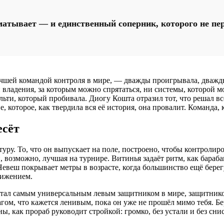
зматывает — и единственный соперник, которого не пе
учшей командой контроля в мире, — дважды проигрывала, дважд
 владения, за которым можно спрятаться, ни системы, которой мо
льти, который пробивала. Диогу Кошта отразил тот, что решал в
 которое, как твердила вся её история, она провалит. Команда, ко
есёт
ру. То, что он выпускает на поле, построено, чтобы контролиро
 возможно, лучшая на турнире. Витинья задаёт ритм, как барабан
Невеш покрывает метры в возрасте, когда большинство ещё бере
вижением.
 самым универсальным левым защитником в мире, защитником, к
ом, что кажется ленивым, пока он уже не прошёл мимо тебя. Б
, как прораб руководит стройкой: громко, без устали и без сни