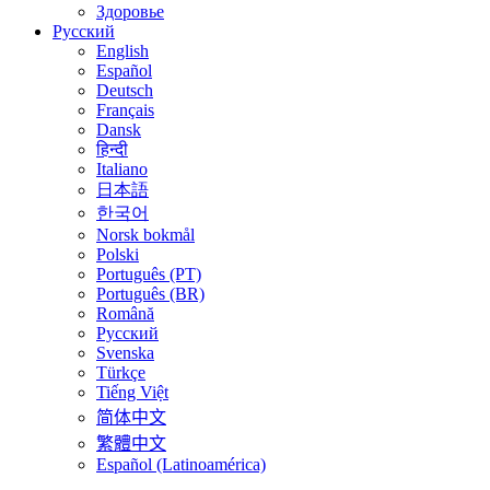
Здоровье
Русский
English
Español
Deutsch
Français
Dansk
हिन्दी
Italiano
日本語
한국어
Norsk bokmål
Polski
Português (PT)
Português (BR)
Română
Русский
Svenska
Türkçe
Tiếng Việt
简体中文
繁體中文
Español (Latinoamérica)