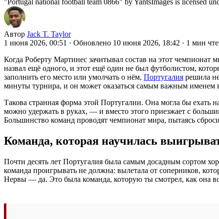
"Portugal national football team 0866" by YantsImages is licensed un
Автор
Jack T. Taylor
1 июня 2026, 00:51
·
Обновлено 10 июня 2026, 18:42
·
1 мин чт
Когда Роберту Мартинес зачитывал состав на этот чемпионат ми
назвал ещё одного, и этот ещё один не был футболистом, котор
заполнить его место или умолчать о нём,
Португалия
решила не
минуты турнира, и он может оказаться самым важным именем в
Такова странная форма этой Португалии. Она могла бы ехать на
можно удержать в руках, — и вместо этого приезжает с большим
Большинство команд проводят чемпионат мира, пытаясь сбросит
Команда, которая научилась выигрыва
Почти десять лет Португалия была самым досадным сортом хор
команда проигрывать не должна: вылетала от соперников, кото
Нервы — да. Это была команда, которую ты смотрел, как она во