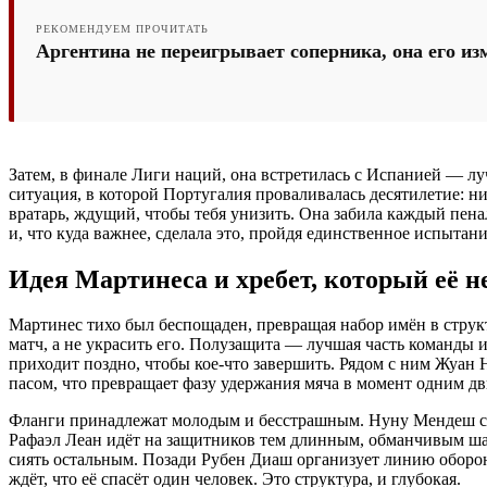
РЕКОМЕНДУЕМ ПРОЧИТАТЬ
Аргентина не переигрывает соперника, она его и
Затем, в финале Лиги наций, она встретилась с Испанией — л
ситуация, в которой Португалия проваливалась десятилетие: ни
вратарь, ждущий, чтобы тебя унизить. Она забила каждый пена
и, что куда важнее, сделала это, пройдя единственное испытание,
Идея Мартинеса и хребет, который её н
Мартинес тихо был беспощаден, превращая набор имён в структу
матч, а не украсить его. Полузащита — лучшая часть команды и,
приходит поздно, чтобы кое-что завершить. Рядом с ним Жуан 
пасом, что превращает фазу удержания мяча в момент одним д
Фланги принадлежат молодым и бесстрашным. Нуну Мендеш стал
Рафаэл Леан идёт на защитников тем длинным, обманчивым шаг
сиять остальным. Позади Рубен Диаш организует линию обороны
ждёт, что её спасёт один человек. Это структура, и глубокая.