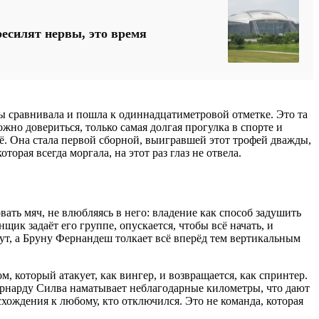
ресилят нервы, это время
ы сравнивала и пошла к одиннадцатиметровой отметке. Это та
жно довериться, только самая долгая прогулка в спорте и
сё. Она стала первой сборной, выигравшей этот трофей дважды,
торая всегда моргала, на этот раз глаз не отвела.
вать мяч, не влюбляясь в него: владение как способ задушить
щик задаёт его группе, опускается, чтобы всё начать, и
гут, а Бруну Фернандеш толкает всё вперёд тем вертикальным
оторый атакует, как вингер, и возвращается, как спринтер.
ернарду Силва наматывает неблагодарные километры, что дают
схождения к любому, кто отключился. Это не команда, которая