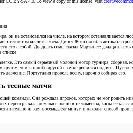
der CC BY-SA 4.0. To view a copy of this license, visit
creativecommo
ения
ра, он не остановился на числе, на котором останавливается люб
ый этим летом коснётся мяча. Диогу Жота погиб в автокатастрофе
сти его с собой. Двадцать семь, сказал Мартинес: двадцать сем
 списке.
легке. Это самый серьёзный молодой мотор турнира, сборная, ко
 грузом, чем кто-либо другой в сетке решился поднять. Пустое 
ь давление. Португалия провела весну, нарочно собирая его.
ть тесные матчи
ошей команды. Она рождала игроков, которых не мог родить ник
рых переигрывала, ломалась ровно в те моменты, когда её класс
схитительно играет восемьдесят минут, и находит способ проигр