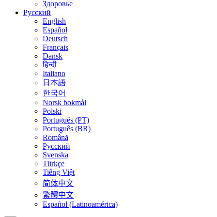
Здоровье
Русский
English
Español
Deutsch
Français
Dansk
हिन्दी
Italiano
日本語
한국어
Norsk bokmål
Polski
Português (PT)
Português (BR)
Română
Русский
Svenska
Türkçe
Tiếng Việt
简体中文
繁體中文
Español (Latinoamérica)