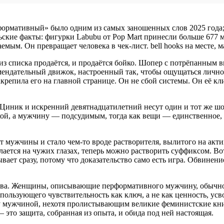
ормативный» было одним из самых заношенных слов 2025 года; Me
ские факты: фигурки Labubu от Pop Mart принесли больше 677 м
мым. Он превращает человека в чек-лист. bell hooks на месте, ма
из списка продаётся, и продаётся бойко. Шопер с потрёпанным 
ендательный движок, настроенный так, чтобы ощущаться личной 
репила его на главной странице. Он не сбой системы. Он её кли
. Циник и искренний девятнадцатилетний несут один и тот же шо
кой, а мужчину — подсудимым, тогда как вещи — единственное, 
 мужчины и стало чем-то вроде растворителя, вылитого на актив
елается на чужих глазах, теперь можно растворить суффиксом. Во
вает сразу, потому что доказательство само есть игра. Обвинени
слова. Женщины, описывающие перформативного мужчину, обычн
ользующего чувствительность как ключ, а не как ценность, усво
 мужчиной, нехотя пролистывающим великие феминистские книги 
 это защита, собранная из опыта, и обида под ней настоящая.