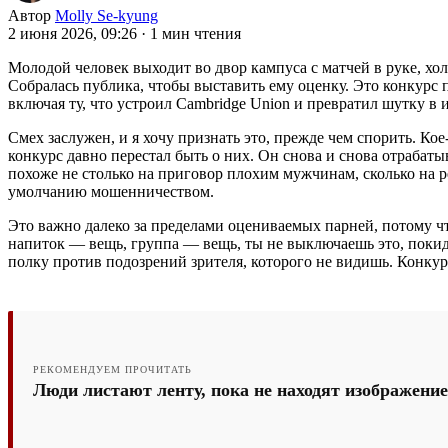
Автор
Molly Se-kyung
2 июня 2026, 09:26
·
1 мин чтения
Молодой человек выходит во двор кампуса с матчей в руке, хо
Собралась публика, чтобы выставить ему оценку. Это конкурс
включая ту, что устроил Cambridge Union и превратил шутку 
Смех заслужен, и я хочу признать это, прежде чем спорить. К
конкурс давно перестал быть о них. Он снова и снова отрабаты
похоже не столько на приговор плохим мужчинам, сколько на 
умолчанию мошенничеством.
Это важно далеко за пределами оцениваемых парней, потому ч
напиток — вещь, группа — вещь, ты не выключаешь это, покида
полку против подозрений зрителя, которого не видишь. Конкур
РЕКОМЕНДУЕМ ПРОЧИТАТЬ
Люди листают ленту, пока не находят изображение