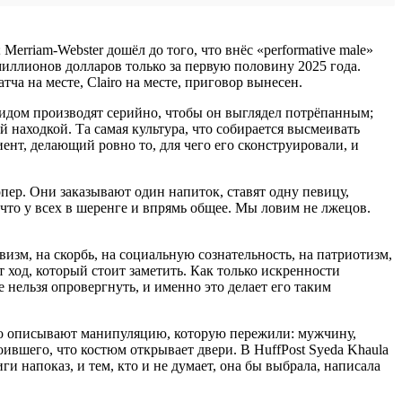
rriam-Webster дошёл до того, что внёс «performative male»
иллионов долларов только за первую половину 2025 года.
тча на месте, Clairo на месте, приговор вынесен.
видом производят серийно, чтобы он выглядел потрёпанным;
находкой. Та самая культура, что собирается высмеивать
ент, делающий ровно то, для чего его сконструировали, и
пер. Они заказывают один напиток, ставят одну певицу,
что у всех в шеренге и впрямь общее. Мы ловим не лжецов.
изм, на скорбь, на социальную сознательность, на патриотизм,
т ход, который стоит заметить. Как только искренности
е нельзя опровергнуть, и именно это делает его таким
о описывают манипуляцию, которую пережили: мужчину,
ившего, что костюм открывает двери. В HuffPost Syeda Khaula
напоказ, и тем, кто и не думает, она бы выбрала, написала