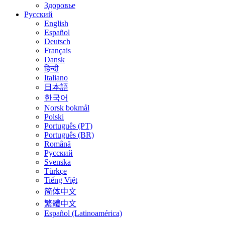
Здоровье
Русский
English
Español
Deutsch
Français
Dansk
हिन्दी
Italiano
日本語
한국어
Norsk bokmål
Polski
Português (PT)
Português (BR)
Română
Русский
Svenska
Türkçe
Tiếng Việt
简体中文
繁體中文
Español (Latinoamérica)