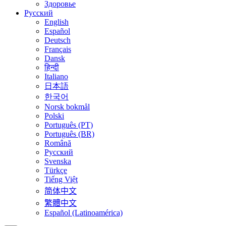
Здоровье
Русский
English
Español
Deutsch
Français
Dansk
हिन्दी
Italiano
日本語
한국어
Norsk bokmål
Polski
Português (PT)
Português (BR)
Română
Русский
Svenska
Türkçe
Tiếng Việt
简体中文
繁體中文
Español (Latinoamérica)