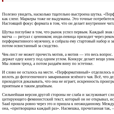
Полезно увидеть, насколько тщательно выстроена шутка. «Перф
как сленг. Маркеры тоже не выдуманы. Это точные потребитель
Настоящий фокус формата в том, что он делает внутреннее читае
Шутка поглубже в том, что рынок успел первым. Каждый знак 
матча — ритуал с ценником; инди-певица приходит через реком
перформативного мужчину, и собрала ему стартовый набор и зак
потом освистанный за сходство.
Чек-лист не может прочесть мотив, а мотив — это весь вопрос
держат одну книгу под одним углом. Конкурс делает вещи ули
Мы ловим тренд, а потом раздаём вину по эстетике.
И слово не осталось на месте. «Перформативный» отделилось от
вплоть до фотогеничного заваривания зелёного чая. Всё, что д
приходится доказывать, что она не играет, искренность проигры
приятным и таким дешёвым.
Сильнейшая версия другой стороны не слаба и заслуживает 
цитирующего феминистский текст, который он не открывал, исп
Saad прошла ровно через это и пришла к неожиданному. Между
она, «притворщика каждый раз». Насмешка, прочитанная так, —