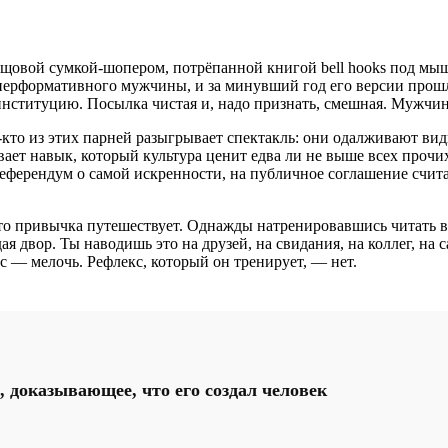
лщовой сумкой-шопером, потрёпанной книгой bell hooks под мыш
 перформативного мужчины, и за минувший год его версии прош
в институцию. Посылка чистая и, надо признать, смешная. Мужч
ое-кто из этих парней разыгрывает спектакль: они одалживают в
вает навык, который культура ценит едва ли не выше всех прочих
референдум о самой искренности, на публичное соглашение счит
то привычка путешествует. Однажды натренировавшись читать в
я двор. Ты наводишь это на друзей, на свидания, на коллег, на
с — мелочь. Рефлекс, который он тренирует, — нет.
, доказывающее, что его создал человек