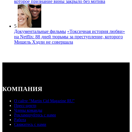
которое признание вины закрыло без мотива
5
Документальные фильмы
«Токсичная история любви»
на Netflix: 88 дней тюрьмы за преступление, которого
Мишель Хэдли не совершала
КОМПАНИЯ
О сайте “Martin Cid Magazine RU”
Пресс-центр
Члены команды
Рекламируйтесь с нами
Работа
Свяжитесь с нами