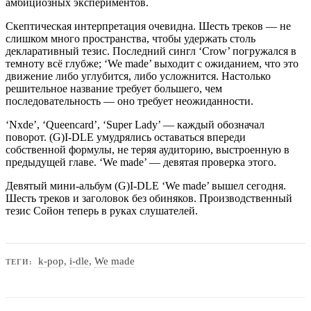
амбициозных экспериментов.
Скептическая интерпретация очевидна. Шесть треков — не
слишком много пространства, чтобы удержать столь
декларативный тезис. Последний сингл ‘Crow’ погружался в
темноту всё глубже; ‘We made’ выходит с ожиданием, что это
движение либо углубится, либо усложнится. Настолько
решительное название требует большего, чем
последовательность — оно требует неожиданности.
‘Nxde’, ‘Queencard’, ‘Super Lady’ — каждый обозначал
поворот. (G)I-DLE умудрялись оставаться впереди
собственной формулы, не теряя аудиторию, выстроенную в
предыдущей главе. ‘We made’ — девятая проверка этого.
Девятый мини-альбум (G)I-DLE ‘We made’ вышел сегодня.
Шесть треков и заголовок без обиняков. Производственный
тезис Сойон теперь в руках слушателей.
k-pop
,
i‐dle
,
We made
ТЕГИ: