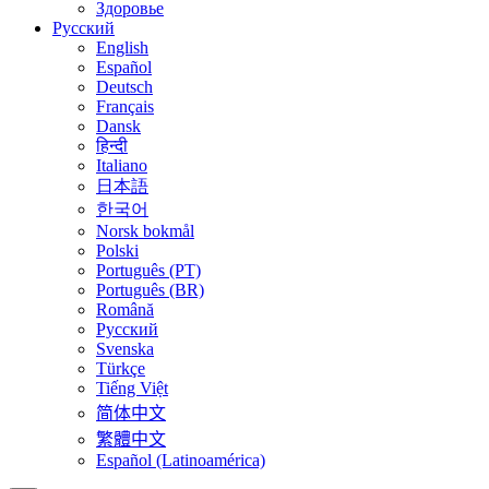
Здоровье
Русский
English
Español
Deutsch
Français
Dansk
हिन्दी
Italiano
日本語
한국어
Norsk bokmål
Polski
Português (PT)
Português (BR)
Română
Русский
Svenska
Türkçe
Tiếng Việt
简体中文
繁體中文
Español (Latinoamérica)