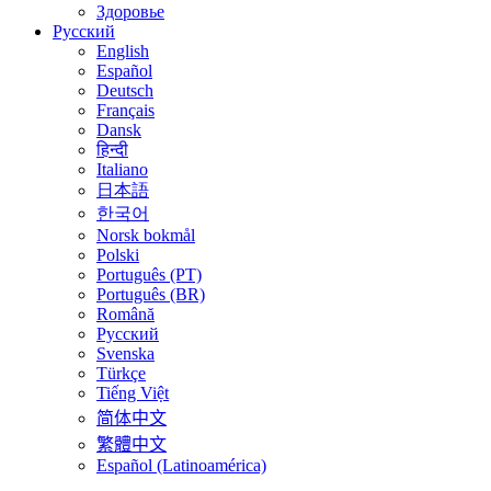
Здоровье
Русский
English
Español
Deutsch
Français
Dansk
हिन्दी
Italiano
日本語
한국어
Norsk bokmål
Polski
Português (PT)
Português (BR)
Română
Русский
Svenska
Türkçe
Tiếng Việt
简体中文
繁體中文
Español (Latinoamérica)