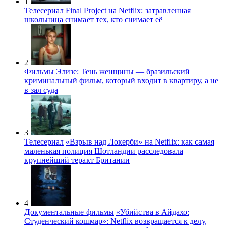
1
Телесериал
Final Project на Netflix: затравленная
школьница снимает тех, кто снимает её
2
Фильмы
Элизе: Тень женщины — бразильский
криминальный фильм, который входит в квартиру, а не
в зал суда
3
Телесериал
«Взрыв над Локерби» на Netflix: как самая
маленькая полиция Шотландии расследовала
крупнейший теракт Британии
4
Документальные фильмы
«Убийства в Айдахо:
Студенческий кошмар»: Netflix возвращается к делу,