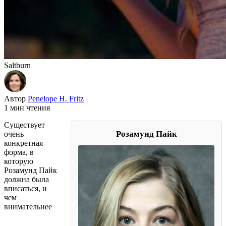
Saltburn
Автор
Penelope H. Fritz
1 мин чтения
Существует
Розамунд Пайк
очень
конкретная
форма, в
которую
Розамунд Пайк
должна была
вписаться, и
чем
внимательнее