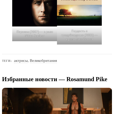
Гордость и
Перелом (2007) — в роли
предубеждение (2005) —
Nikki Gardner
в роли Jane Bennet
актрисы
,
Великобритания
ТЕГИ:
Избранные новости — Rosamund Pike