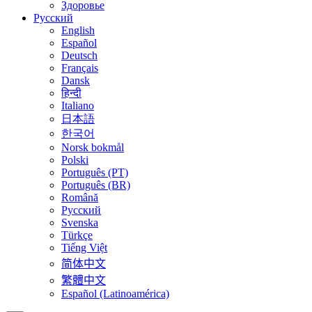
Здоровье
Русский
English
Español
Deutsch
Français
Dansk
हिन्दी
Italiano
日本語
한국어
Norsk bokmål
Polski
Português (PT)
Português (BR)
Română
Русский
Svenska
Türkçe
Tiếng Việt
简体中文
繁體中文
Español (Latinoamérica)