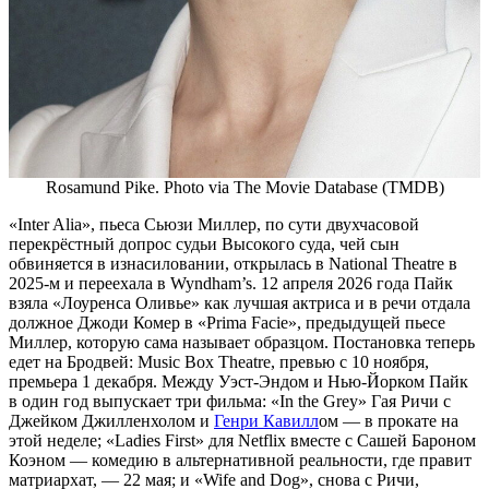
Rosamund Pike. Photo via The Movie Database (TMDB)
«Inter Alia», пьеса Сьюзи Миллер, по сути двухчасовой
перекрёстный допрос судьи Высокого суда, чей сын
обвиняется в изнасиловании, открылась в National Theatre в
2025-м и переехала в Wyndham’s. 12 апреля 2026 года Пайк
взяла «Лоуренса Оливье» как лучшая актриса и в речи отдала
должное Джоди Комер в «Prima Facie», предыдущей пьесе
Миллер, которую сама называет образцом. Постановка теперь
едет на Бродвей: Music Box Theatre, превью с 10 ноября,
премьера 1 декабря. Между Уэст-Эндом и Нью-Йорком Пайк
в один год выпускает три фильма: «In the Grey» Гая Ричи с
Джейком Джилленхолом и
Генри Кавилл
ом — в прокате на
этой неделе; «Ladies First» для Netflix вместе с Сашей Бароном
Коэном — комедию в альтернативной реальности, где правит
матриархат, — 22 мая; и «Wife and Dog», снова с Ричи,