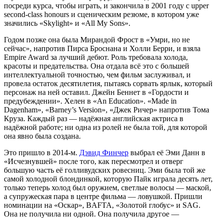
посреди курса, чтобы играть, и закончила в 2001 году с upper
second-class honours и сценическим резюме, в котором уже
значились «Skylight» и «All My Sons».
Годом позже она была Мирандой Фрост в «Умри, но не
сейчас», напротив Пирса Броснана и Холли Берри, и взяла
Empire Award за лучший дебют. Роль требовала холода,
красоты и предательства. Она отдала всё это с большей
интеллектуальной точностью, чем фильм заслуживал, и
провела остаток десятилетия, пытаясь сорвать ярлык, который
персонаж на ней оставил. Джейн Беннет в «Гордости и
предубеждении». Хелен в «An Education». «Made in
Dagenham», «Barney’s Version», «Джек Ричер» напротив Тома
Круза. Каждый раз — надёжная английская актриса в
надёжной работе; ни одна из ролей не была той, для которой
она явно была создана.
Это пришло в 2014-м.
Дэвид Финчер
выбрал её Эми Данн в
«Исчезнувшей» после того, как пересмотрел и отверг
большую часть её голливудских ровесниц. Эми была той же
самой холодной блондинкой, которую Пайк играла десять лет,
только теперь холод был оружием, светлые волосы — маской,
а супружеская пара в центре фильма — ловушкой. Пришли
номинации на «Оскар», BAFTA, «Золотой глобус» и SAG.
Она не получила ни одной. Она получила другое —