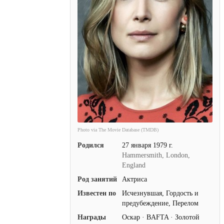
Photo via The Movie Database (TMDB)
Родился
27 января 1979 г.
Hammersmith, London,
England
Род занятий
Актриса
Известен по
Исчезнувшая, Гордость и
предубеждение, Перелом
Награды
Оскар · BAFTA · Золотой