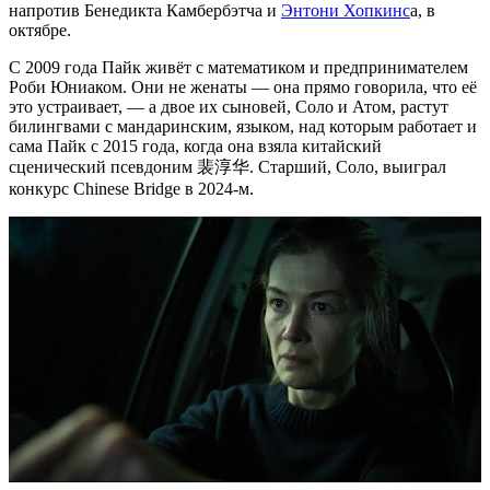
напротив Бенедикта Камбербэтча и
Энтони Хопкинс
а, в
октябре.
С 2009 года Пайк живёт с математиком и предпринимателем
Роби Юниаком. Они не женаты — она прямо говорила, что её
это устраивает, — а двое их сыновей, Соло и Атом, растут
билингвами с мандаринским, языком, над которым работает и
сама Пайк с 2015 года, когда она взяла китайский
сценический псевдоним 裴淳华. Старший, Соло, выиграл
конкурс Chinese Bridge в 2024-м.