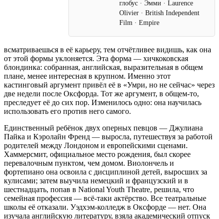
глобус · Эмми · Laurence
Olivier · British Independent
Film · Empire
всматриваешься в её карьеру, тем отчётливее видишь, как она
от этой формы уклоняется. Эта форма — хичкоковская
блондинка: собранная, английская, выразительная в общем
плане, менее интересная в крупном. Именно этот
кастинговый аргумент привёл её в «Умри, но не сейчас» через
две недели после Оксфорда. Тот же аргумент, в общем-то,
преследует её до сих пор. Изменилось одно: она научилась
использовать его против него самого.
Единственный ребёнок двух оперных певцов — Джулиана
Пайка и Кэролайн Френд — выросла, путешествуя за работой
родителей между Лондоном и европейскими сценами.
Хаммерсмит, официальное место рождения, был скорее
перевалочным пунктом, чем домом. Виолончель и
фортепиано она освоила с дисциплиной детей, выросших за
кулисами; затем выучила немецкий и французский и в
шестнадцать, попав в National Youth Theatre, решила, что
семейная профессия — всё-таки актёрство. Все театральные
школы её отказали. Уэдхэм-колледж в Оксфорде — нет. Она
изучала английскую литературу, взяла академический отпуск