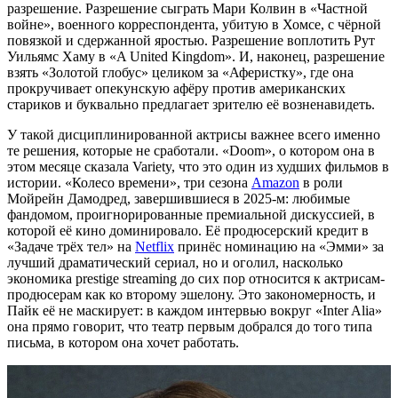
разрешение. Разрешение сыграть Мари Колвин в «Частной
войне», военного корреспондента, убитую в Хомсе, с чёрной
повязкой и сдержанной яростью. Разрешение воплотить Рут
Уильямс Хаму в «A United Kingdom». И, наконец, разрешение
взять «Золотой глобус» целиком за «Аферистку», где она
прокручивает опекунскую афёру против американских
стариков и буквально предлагает зрителю её возненавидеть.
У такой дисциплинированной актрисы важнее всего именно
те решения, которые не сработали. «Doom», о котором она в
этом месяце сказала Variety, что это один из худших фильмов в
истории. «Колесо времени», три сезона
Amazon
в роли
Мойрейн Дамодред, завершившиеся в 2025-м: любимые
фандомом, проигнорированные премиальной дискуссией, в
которой её кино доминировало. Её продюсерский кредит в
«Задаче трёх тел» на
Netflix
принёс номинацию на «Эмми» за
лучший драматический сериал, но и оголил, насколько
экономика prestige streaming до сих пор относится к актрисам-
продюсерам как ко второму эшелону. Это закономерность, и
Пайк её не маскирует: в каждом интервью вокруг «Inter Alia»
она прямо говорит, что театр первым добрался до того типа
письма, в котором она хочет работать.