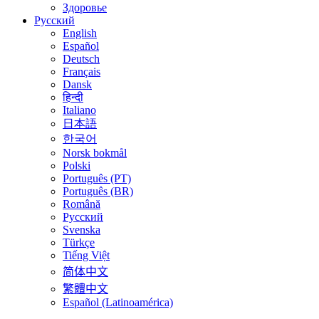
Здоровье
Русский
English
Español
Deutsch
Français
Dansk
हिन्दी
Italiano
日本語
한국어
Norsk bokmål
Polski
Português (PT)
Português (BR)
Română
Русский
Svenska
Türkçe
Tiếng Việt
简体中文
繁體中文
Español (Latinoamérica)