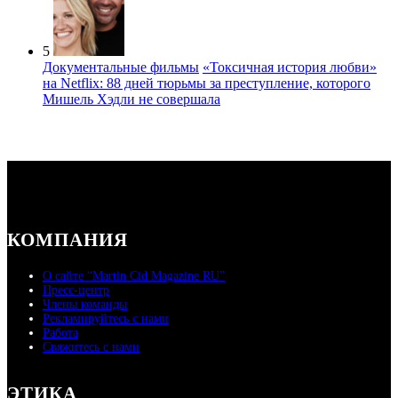
5
Документальные фильмы
«Токсичная история любви»
на Netflix: 88 дней тюрьмы за преступление, которого
Мишель Хэдли не совершала
КОМПАНИЯ
О сайте “Martin Cid Magazine RU”
Пресс-центр
Члены команды
Рекламируйтесь с нами
Работа
Свяжитесь с нами
ЭТИКА