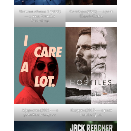
Иллюзия обмана 3 (2025)
Солтберн (2023) — в роли
— в роли Veronika
Elspeth Catton
Vanderberg
Аферистка (2021) — в
Недруги (2017) — в роли
роли Marla Grayson
Rosalee Quaid