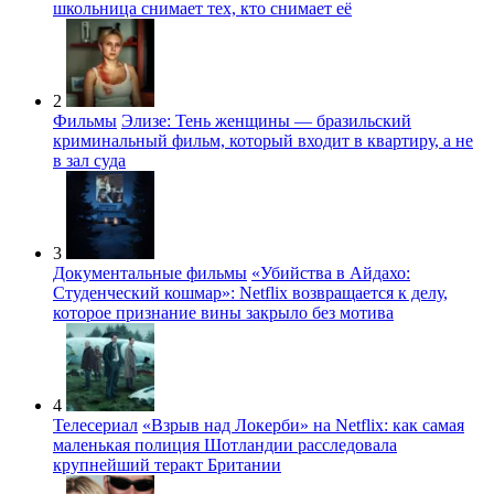
школьница снимает тех, кто снимает её
2
Фильмы
Элизе: Тень женщины — бразильский
криминальный фильм, который входит в квартиру, а не
в зал суда
3
Документальные фильмы
«Убийства в Айдахо:
Студенческий кошмар»: Netflix возвращается к делу,
которое признание вины закрыло без мотива
4
Телесериал
«Взрыв над Локерби» на Netflix: как самая
маленькая полиция Шотландии расследовала
крупнейший теракт Британии