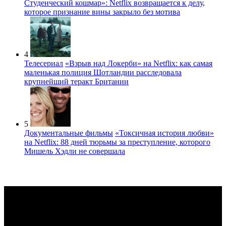
Студенческий кошмар»: Netflix возвращается к делу,
которое признание вины закрыло без мотива
4
Телесериал
«Взрыв над Локерби» на Netflix: как самая
маленькая полиция Шотландии расследовала
крупнейший теракт Британии
5
Документальные фильмы
«Токсичная история любви»
на Netflix: 88 дней тюрьмы за преступление, которого
Мишель Хэдли не совершала