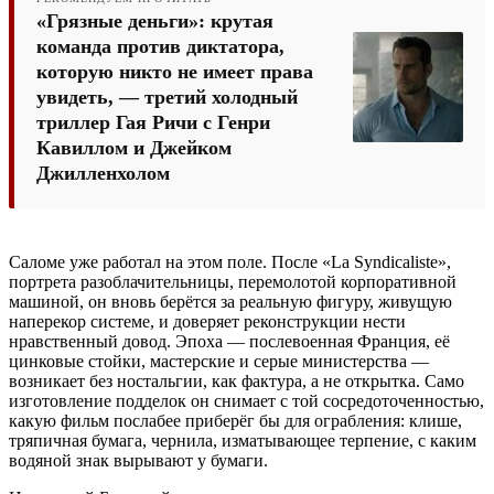
«Грязные деньги»: крутая
команда против диктатора,
которую никто не имеет права
увидеть, — третий холодный
триллер Гая Ричи с Генри
Кавиллом и Джейком
Джилленхолом
Саломе уже работал на этом поле. После «La Syndicaliste»,
портрета разоблачительницы, перемолотой корпоративной
машиной, он вновь берётся за реальную фигуру, живущую
наперекор системе, и доверяет реконструкции нести
нравственный довод. Эпоха — послевоенная Франция, её
цинковые стойки, мастерские и серые министерства —
возникает без ностальгии, как фактура, а не открытка. Само
изготовление подделок он снимает с той сосредоточенностью,
какую фильм послабее приберёг бы для ограбления: клише,
тряпичная бумага, чернила, изматывающее терпение, с каким
водяной знак вырывают у бумаги.