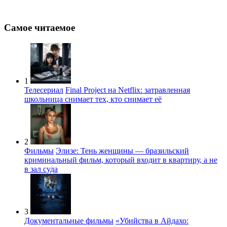
Самое читаемое
1
Телесериал
Final Project на Netflix: затравленная
школьница снимает тех, кто снимает её
2
Фильмы
Элизе: Тень женщины — бразильский
криминальный фильм, который входит в квартиру, а не
в зал суда
3
Документальные фильмы
«Убийства в Айдахо: