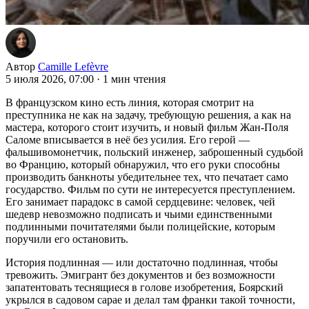
Автор
Camille Lefèvre
5 июля 2026, 07:00
·
1 мин чтения
В французском кино есть линия, которая смотрит на
преступника не как на задачу, требующую решения, а как на
мастера, которого стоит изучить, и новый фильм Жан-Поля
Саломе вписывается в неё без усилия. Его герой —
фальшивомонетчик, польский инженер, заброшенный судьбой
во Францию, который обнаружил, что его руки способны
производить банкноты убедительнее тех, что печатает само
государство. Фильм по сути не интересуется преступлением.
Его занимает парадокс в самой сердцевине: человек, чей
шедевр невозможно подписать и чьими единственными
подлинными почитателями были полицейские, которым
поручили его остановить.
История подлинная — или достаточно подлинная, чтобы
тревожить. Эмигрант без документов и без возможности
запатентовать теснящиеся в голове изобретения, Боярский
укрылся в садовом сарае и делал там франки такой точности,