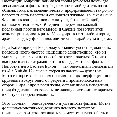
Настоящий Боярский занимался своим ремеслом почти два
десятилетия, и фильм отдаёт должное самой длительности
обмана: тому, как мошенничество, продержавшееся так долго,
перестаёт быть налётом и становится жизнью. То, с чем Банк
Франции в конце концов столкнулся, было не бандой, а
одиноким техником, чьё терпение пережило каждый
посланный против него метод, и Саломе позволяет этой
асимметрии задавать ритм. У государства есть лаборатории,
архивы, люди; у фальшивомонетчика — сарай, лупа и время.
Реда Катеб придаёт Боярскому монашескую неподвижность,
поглощённость мастера, нашедшего единственное, что он
умеет лучше всех, и не способного остановиться. Это игра,
выстроенная на сдержанности, и она держит весь фильм.
Напротив него Бастьен Буйон — чей одержимый следователь
из «La Nuit du 12» ещё не стёрся из памяти — делает из
Маттеи скорее зеркало, чем противника: два перфекциониста,
кружащие вокруг одного предмета с противоположных
сторон. Сара Жиро в роли жены, оставленной в неведении,
придаёт домашнюю тяжесть, не дающую истории испариться
в чистую изобретательность.
Этот соблазн — одновременно и уязвимость фильма. Мотив
фальшивомонетчика-художника немного льстит: он
приглашает зрителя восхищаться ремеслом и тихо забыть о