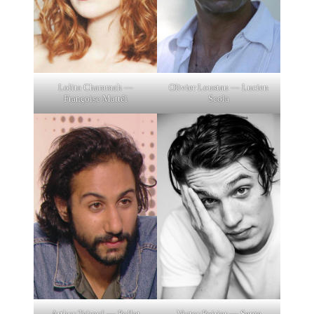
Lolita Chammah —
Olivier Loustau — Lucien
Françoise Mattéi
Scola
Arthur Teboul — Pollet
Victor Poirier — Serge