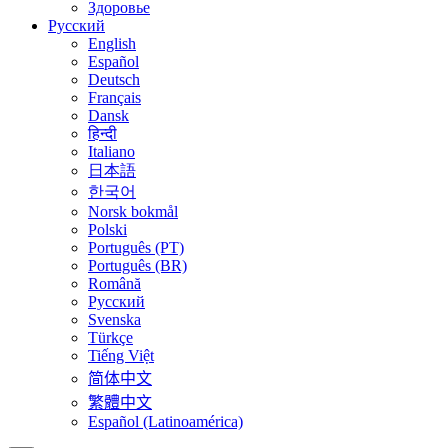
Здоровье
Русский
English
Español
Deutsch
Français
Dansk
हिन्दी
Italiano
日本語
한국어
Norsk bokmål
Polski
Português (PT)
Português (BR)
Română
Русский
Svenska
Türkçe
Tiếng Việt
简体中文
繁體中文
Español (Latinoamérica)