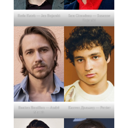
Reda Kateb — Jan Bojarski
Sara Giraudeau — Suzanne
Bojarski
Bastien Bouillon — André
Кантен Дольмер — Perrier
Mattéi