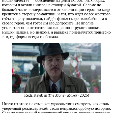
мошенничестве — обесцененных деньгах, обычных людях,
которым платили ничего не стоящей бумагой. Саломе по
большей части воздерживается от канонизации героя, но кадр
кренится в сторону романтики, и тот, кто ждёт более жёсткого
счёта за цену подделки, найдёт фильм скорее влюблённым в
своего героя, чем готовым его допросить. Не вполне
ускользает он и от тяготения жанра: конструкция кошки-
мышки изящна, но знакома, а развязка приземляется примерно
там, где форма всегда и обещала.
Reda Kateb in
The Money Maker
(2026)
Ничто из этого не отменяет удовольствия смотреть, как столь
уверенный режиссёр ведёт столь неправдоподобную историю.
Саломе снял редкий исторический триллер, который доверяет