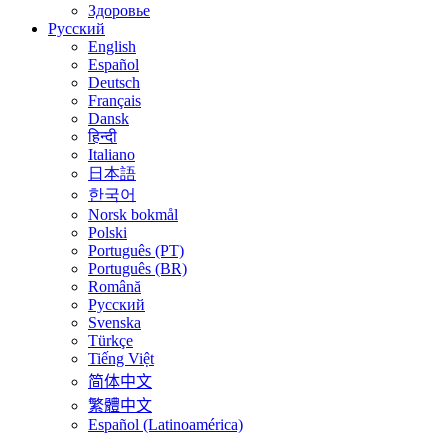
Здоровье
Русский
English
Español
Deutsch
Français
Dansk
हिन्दी
Italiano
日本語
한국어
Norsk bokmål
Polski
Português (PT)
Português (BR)
Română
Русский
Svenska
Türkçe
Tiếng Việt
简体中文
繁體中文
Español (Latinoamérica)