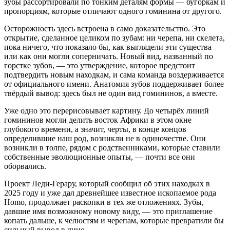
зубы рассортировали по тонким деталям формы — бугоркам и
пропорциям, которые отличают одного гоминина от другого.
Осторожность здесь встроена в само доказательство. Это
открытие, сделанное целиком по зубам: ни черепа, ни скелета,
пока ничего, что показало бы, как выглядели эти существа
или как они могли соперничать. Новый вид, названный по
горстке зубов, — это утверждение, которое предстоит
подтвердить новым находкам, и сама команда воздерживается
от официального имени. Анатомия зубов поддерживает более
твёрдый вывод: здесь был не один вид гомининов, а вместе.
Уже одно это перерисовывает картину. До четырёх линий
гомининов могли делить восток Африки в этом окне
глубокого времени, а значит, черты, в конце концов
определившие наш род, возникли не в одиночестве. Они
возникли в толпе, рядом с родственниками, которые ставили
собственные эволюционные опыты, — почти все они
оборвались.
Проект Леди-Герару, который сообщил об этих находках в
2025 году и уже дал древнейшее известное ископаемое рода
Homo, продолжает раскопки в тех же отложениях. Зубы,
давшие имя возможному новому виду, — это приглашение
копать дальше, к челюстям и черепам, которые превратили бы
сильный вывод в лицо.