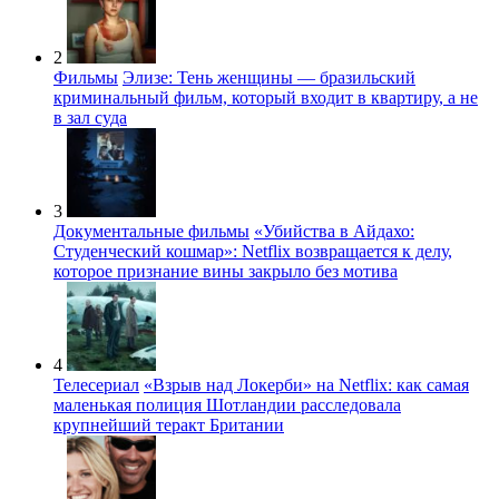
2
Фильмы
Элизе: Тень женщины — бразильский
криминальный фильм, который входит в квартиру, а не
в зал суда
3
Документальные фильмы
«Убийства в Айдахо:
Студенческий кошмар»: Netflix возвращается к делу,
которое признание вины закрыло без мотива
4
Телесериал
«Взрыв над Локерби» на Netflix: как самая
маленькая полиция Шотландии расследовала
крупнейший теракт Британии