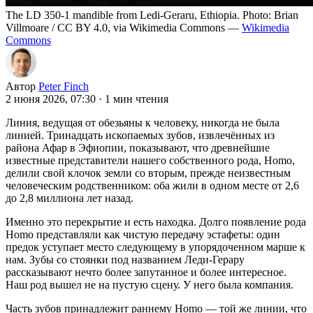
The LD 350-1 mandible from Ledi-Geraru, Ethiopia. Photo: Brian
Villmoare / CC BY 4.0, via Wikimedia Commons —
Wikimedia
Commons
Автор
Peter Finch
2 июня 2026, 07:30
·
1 мин чтения
Линия, ведущая от обезьяны к человеку, никогда не была
линией. Тринадцать ископаемых зубов, извлечённых из
района Афар в Эфиопии, показывают, что древнейшие
известные представители нашего собственного рода, Homo,
делили свой клочок земли со вторым, прежде неизвестным
человеческим родственником: оба жили в одном месте от 2,6
до 2,8 миллиона лет назад.
Именно это перекрытие и есть находка. Долго появление рода
Homo представляли как чистую передачу эстафеты: один
предок уступает место следующему в упорядоченном марше к
нам. Зубы со стоянки под названием Леди-Герару
рассказывают нечто более запутанное и более интересное.
Наш род вышел не на пустую сцену. У него была компания.
Часть зубов принадлежит раннему Homo — той же линии, что