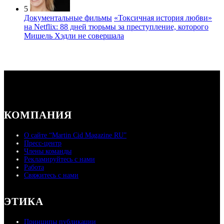
5
Документальные фильмы
«Токсичная история любви»
на Netflix: 88 дней тюрьмы за преступление, которого
Мишель Хэдли не совершала
КОМПАНИЯ
О сайте “Martin Cid Magazine RU”
Пресс-центр
Члены команды
Рекламируйтесь с нами
Работа
Свяжитесь с нами
ЭТИКА
Принципы публикации