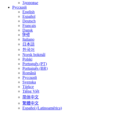
Здоровье
Русский
English
Español
Deutsch
Français
Dansk
हिन्दी
Italiano
日本語
한국어
Norsk bokmål
Polski
Português (PT)
Português (BR)
Română
Русский
Svenska
Türkçe
Tiếng Việt
简体中文
繁體中文
Español (Latinoamérica)