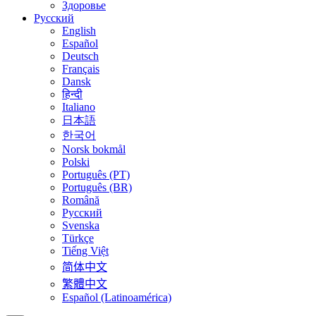
Здоровье
Русский
English
Español
Deutsch
Français
Dansk
हिन्दी
Italiano
日本語
한국어
Norsk bokmål
Polski
Português (PT)
Português (BR)
Română
Русский
Svenska
Türkçe
Tiếng Việt
简体中文
繁體中文
Español (Latinoamérica)