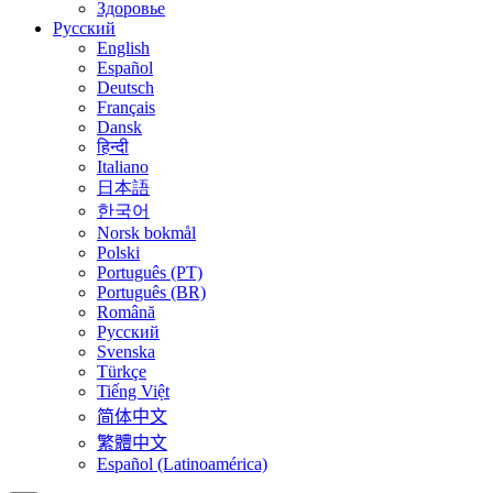
Здоровье
Русский
English
Español
Deutsch
Français
Dansk
हिन्दी
Italiano
日本語
한국어
Norsk bokmål
Polski
Português (PT)
Português (BR)
Română
Русский
Svenska
Türkçe
Tiếng Việt
简体中文
繁體中文
Español (Latinoamérica)