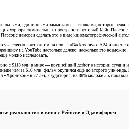
никальными, единичными замыслами — ставками, которые редко
зация хоррора лиминальных пространств, который Кейн Парсонс
и Парсонс намерен сделать это в виде кинематографической антол
ёр уже связан контрактом на новые «Backrooms» с A24 и ищет с
раншизу на YouTube настолько далеко, насколько это возможно; 
 ещё можно исследовать.
но с $118 млн в мире — крупнейший дебют в истории студии и б
еньше чем за $10 млн, фильм окупился ещё до второго уик-энд
 «Хроникой» в 27 лет, а аудитория, на 88% моложе 35, показала
сье реальности» в кино с Рейнсве и Эджиофором