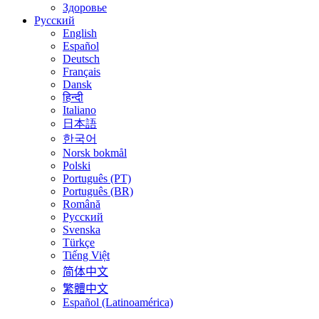
Здоровье
Русский
English
Español
Deutsch
Français
Dansk
हिन्दी
Italiano
日本語
한국어
Norsk bokmål
Polski
Português (PT)
Português (BR)
Română
Русский
Svenska
Türkçe
Tiếng Việt
简体中文
繁體中文
Español (Latinoamérica)