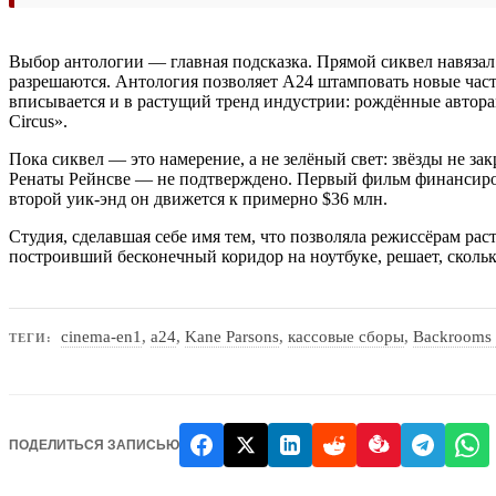
Выбор антологии — главная подсказка. Прямой сиквел навязал
разрешаются. Антология позволяет A24 штамповать новые части
вписывается и в растущий тренд индустрии: рождённые авторам
Circus».
Пока сиквел — это намерение, а не зелёный свет: звёзды не з
Ренаты Рейнсве — не подтверждено. Первый фильм финансировал
второй уик-энд он движется к примерно $36 млн.
Студия, сделавшая себе имя тем, что позволяла режиссёрам рас
построивший бесконечный коридор на ноутбуке, решает, сколько
cinema-en1
,
a24
,
Kane Parsons
,
кассовые сборы
,
Backrooms
ТЕГИ:
ПОДЕЛИТЬСЯ ЗАПИСЬЮ