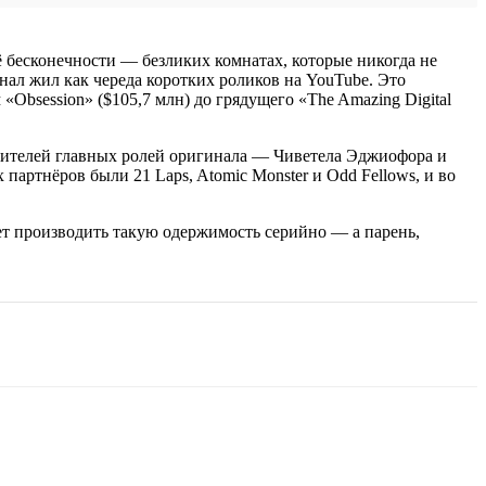
 бесконечности — безликих комнатах, которые никогда не
нал жил как череда коротких роликов на YouTube. Это
bsession» ($105,7 млн) до грядущего «The Amazing Digital
олнителей главных ролей оригинала — Чиветела Эджиофора и
артнёров были 21 Laps, Atomic Monster и Odd Fellows, и во
жет производить такую одержимость серийно — а парень,