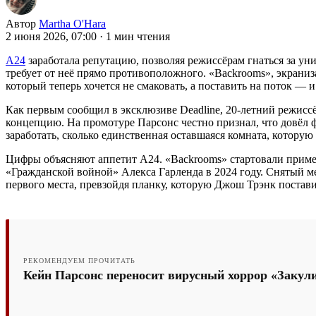
Автор
Martha O'Hara
2 июня 2026, 07:00
·
1 мин чтения
A24
заработала репутацию, позволяя режиссёрам гнаться за у
требует от неё прямо противоположного. «Backrooms», экрани
который теперь хочется не смаковать, а поставить на поток — 
Как первым сообщил в эксклюзиве Deadline, 20-летний режисс
концепцию. На промотуре Парсонс честно признал, что довёл ф
заработать, сколько единственная оставшаяся комната, которую
Цифры объясняют аппетит A24. «Backrooms» стартовали пример
«Гражданской войной» Алекса Гарленда в 2024 году. Снятый м
первого места, превзойдя планку, которую Джош Трэнк поставил
РЕКОМЕНДУЕМ ПРОЧИТАТЬ
Кейн Парсонс переносит вирусный хоррор «Закули