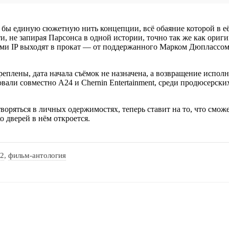
 бы единую сюжетную нить концепции, всё обаяние которой в её
, не запирая Парсонса в одной истории, точно так же как ориги
и IP выходят в прокат — от поддержанного Марком Дюплассом «O
акреплены, дата начала съёмок не назначена, а возвращение исп
и совместно A24 и Chernin Entertainment, среди продюсерских п
творяться в личных одержимостях, теперь ставит на то, что смо
 дверей в нём откроется.
 2
,
фильм-антология