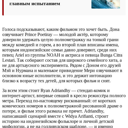
главным испытанием
Голоса подсказывают, каким фильмом это хочет быть. Дона
озвучивает Prince Poetiray — молодой актёр, которому
доверили удержать целую полнометражку на тонкой грани
между комедией и горем, а во второй план вписаны имена,
которым индонезийские семьи давно доверяют, среди них
певец Ariel из группы NOAH и актриса и певица Bunga Citra
Lestari. Так собирают состав для широкого семейного хита, а
не для артхаусного эксперимента. Рядом с Доном его друзей
Мэй и Нурмана и маленькое привидение Мери озвучивают в
основном юные исполнители, и это держит интонацию
близко к возрасту тех детей, для которых фильм и снят.
За всем этим стоит Ryan Adriandhy — стендап-комик и
интернет-артист, впервые севший в кресло режиссёра полного
метра. Переход по-настоящему рискованный: от коротких
комических номеров к полнометражной рисованной драме о
потере, и фильм этого размаха не прячет. Adriandhy,
написавший сценарий вместе с Widya Arifianti, строит
историю на индонезийском фольклоре и личной детской
мифологии, а не на голливудском шаблоне, — и именно