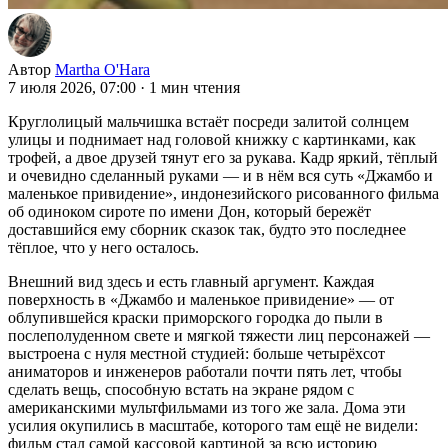
Автор
Martha O'Hara
7 июля 2026, 07:00
·
1 мин чтения
Круглолицый мальчишка встаёт посреди залитой солнцем
улицы и поднимает над головой книжку с картинками, как
трофей, а двое друзей тянут его за рукава. Кадр яркий, тёплый
и очевидно сделанный руками — и в нём вся суть «Джамбо и
маленькое привидение», индонезийского рисованного фильма
об одиноком сироте по имени Дон, который бережёт
доставшийся ему сборник сказок так, будто это последнее
тёплое, что у него осталось.
Внешний вид здесь и есть главный аргумент. Каждая
поверхность в «Джамбо и маленькое привидение» — от
облупившейся краски приморского городка до пыли в
послеполуденном свете и мягкой тяжести лиц персонажей —
выстроена с нуля местной студией: больше четырёхсот
аниматоров и инженеров работали почти пять лет, чтобы
сделать вещь, способную встать на экране рядом с
американскими мультфильмами из того же зала. Дома эти
усилия окупились в масштабе, которого там ещё не видели:
фильм стал самой кассовой картиной за всю историю