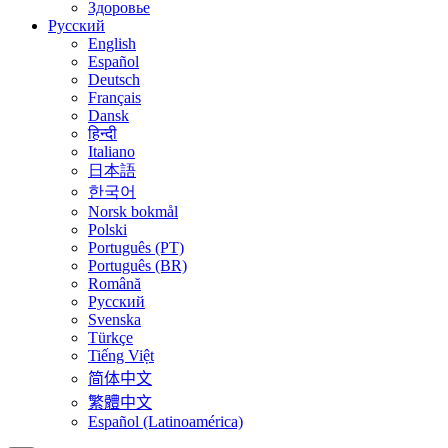
Здоровье
Русский
English
Español
Deutsch
Français
Dansk
हिन्दी
Italiano
日本語
한국어
Norsk bokmål
Polski
Português (PT)
Português (BR)
Română
Русский
Svenska
Türkçe
Tiếng Việt
简体中文
繁體中文
Español (Latinoamérica)