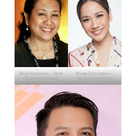
Ratna Riantiarno — Don's
Bunga Citra Lestari —
Grandmother (voice)
Don's Mother (voice)