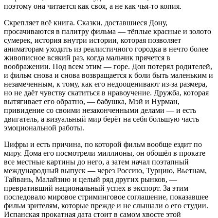
поэтому она читается как своя, а не как чья-то копия.
Скрепляет всё книга. Сказки, доставшиеся Дону,
просачиваются в палитру фильма — тёплые красные и золото
сумерек, история внутри истории, которая позволяет
аниматорам уходить из реалистичного городка в нечто более
живописное всякий раз, когда мальчик прячется в
воображении. Под всем этим — горе. Дон потерял родителей,
и фильм снова и снова возвращается к боли быть маленьким и
незамеченным, к тому, как его недооценивают из-за размера,
но не даёт чувству скатиться в нравоучение. Дружба, которая
вытягивает его обратно, — бабушка, Мэй и Нурман,
привидение со своими незаконченными делами — и есть
двигатель, а визуальный мир берёт на себя большую часть
эмоциональной работы.
Цифры и есть причина, по которой фильм вообще ездит по
миру. Дома его посмотрели миллионы, он обошёл в прокате
все местные картины до него, а затем начал поэтапный
международный выпуск — через Россию, Турцию, Вьетнам,
Тайвань, Малайзию и целый ряд других рынков, —
превративший национальный успех в экспорт. За этим
последовало мировое стриминговое соглашение, показавшее
фильм зрителям, которые прежде и не слышали о его студии.
Испанская прокатная дата стоит в самом хвосте этой