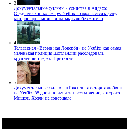
3
Документальные фильмы
«Убийства в Айдахо:
Студенческий кошмар»: Netflix возвращается к делу,
которое признание вины закрыло без мотива
4
Телесериал
«Взрыв над Локерби» на Netflix: как самая
маленькая полиция Шотландии расследовала
крупнейший теракт Британии
5
Документальные фильмы
«Токсичная история любви»
на Netflix: 88 дней тюрьмы за преступление, которого
Мишель Хэдли не совершала