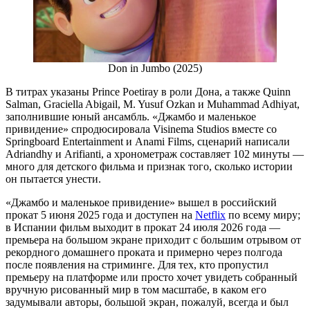
Don in Jumbo (2025)
В титрах указаны Prince Poetiray в роли Дона, а также Quinn
Salman, Graciella Abigail, M. Yusuf Ozkan и Muhammad Adhiyat,
заполнившие юный ансамбль. «Джамбо и маленькое
привидение» спродюсировала Visinema Studios вместе со
Springboard Entertainment и Anami Films, сценарий написали
Adriandhy и Arifianti, а хронометраж составляет 102 минуты —
много для детского фильма и признак того, сколько истории
он пытается унести.
«Джамбо и маленькое привидение» вышел в российский
прокат 5 июня 2025 года и доступен на
Netflix
по всему миру;
в Испании фильм выходит в прокат 24 июля 2026 года —
премьера на большом экране приходит с большим отрывом от
рекордного домашнего проката и примерно через полгода
после появления на стриминге. Для тех, кто пропустил
премьеру на платформе или просто хочет увидеть собранный
вручную рисованный мир в том масштабе, в каком его
задумывали авторы, большой экран, пожалуй, всегда и был