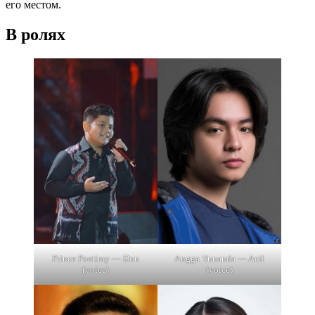
его местом.
В ролях
Prince Poetiray — Don
Angga Yunanda — Acil
(voice)
(voice)