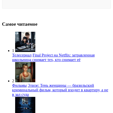
Самое читаемое
1
Телесериал
Final Project на Netflix: затравленная
школьница снимает тех, кто снимает её
2
Фильмы
Элизе: Тень женщины — бразильский
криминальный фильм, который входит в квартиру, а не
в зал суда