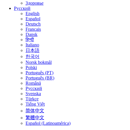
Здоровье
Русский
English
Español
Deutsch
Français
Dansk
हिन्दी
Italiano
日本語
한국어
Norsk bokmål
Polski
Português (PT)
Português (BR)
Română
Русский
Svenska
Türkçe
Tiếng Việt
简体中文
繁體中文
Español (Latinoamérica)