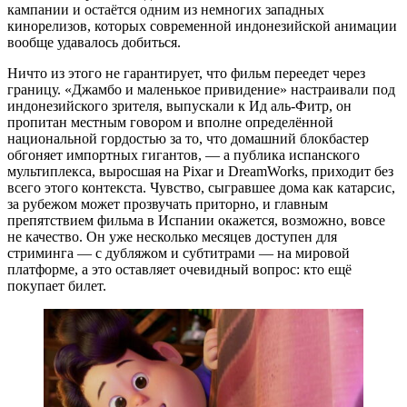
кампании и остаётся одним из немногих западных
кинорелизов, которых современной индонезийской анимации
вообще удавалось добиться.
Ничто из этого не гарантирует, что фильм переедет через
границу. «Джамбо и маленькое привидение» настраивали под
индонезийского зрителя, выпускали к Ид аль-Фитр, он
пропитан местным говором и вполне определённой
национальной гордостью за то, что домашний блокбастер
обгоняет импортных гигантов, — а публика испанского
мультиплекса, выросшая на Pixar и DreamWorks, приходит без
всего этого контекста. Чувство, сыгравшее дома как катарсис,
за рубежом может прозвучать приторно, и главным
препятствием фильма в Испании окажется, возможно, вовсе
не качество. Он уже несколько месяцев доступен для
стриминга — с дубляжом и субтитрами — на мировой
платформе, а это оставляет очевидный вопрос: кто ещё
покупает билет.